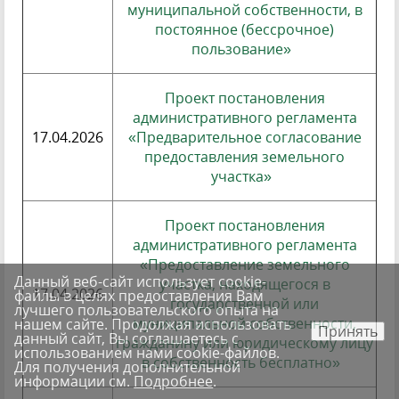
муниципальной собственности, в
постоянное (бессрочное)
пользование»
Проект постановления
административного регламента
17.04.2026
«Предварительное согласование
предоставления земельного
участка»
Проект постановления
административного регламента
«Предоставление земельного
Данный веб-сайт использует cookie-
участка, находящегося в
17.04.2026
файлы в целях предоставления Вам
государственной или
лучшего пользовательского опыта на
муниципальной собственности,
нашем сайте. Продолжая использовать
Принять
данный сайт, Вы соглашаетесь с
гражданину или юридическому лицу
использованием нами cookie-файлов.
в собственность бесплатно»
Для получения дополнительной
информации см.
Подробнее
.