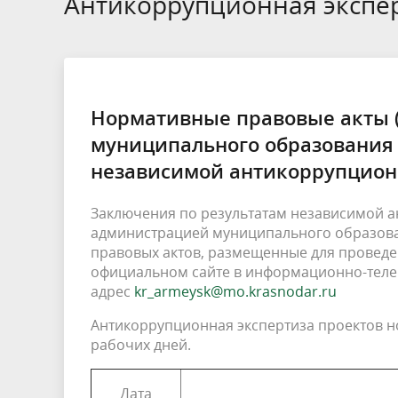
Антикоррупционная экспер
Контрольно-счетная палата
затрагивающие интересы
ВСМС
граждан
имуществ
Телефоны экстренных служб
Ведомственный контроль
Обучение
Актуальное
Протичкинское сельское поселение
Расписа
Подведо
Повышен
Информа
Стародж
неопределенного круга лиц
имущест
транспо
конкурса
поселен
Доклады главы района
Чебургольское сельское поселение
Градост
Нормативные правовые акты 
муниципального образования
ОРВ и Экспертиза
Государс
независимой антикоррупцион
Заключения по результатам независимой 
Открытые данные
Публичн
администрацией муниципального образов
правовых актов, размещенные для провед
Административная реформа
Календа
официальном сайте в информационно-телек
проверя
адрес
kr_armeysk@mo.krasnodar.ru
Антикоррупционная экспертиза проектов но
рабочих дней.
Дата