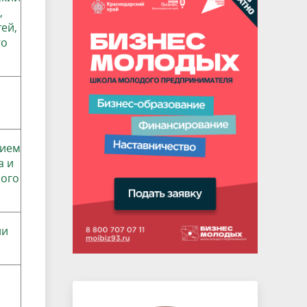
,
ей,
го
нием
а и
ного
ии