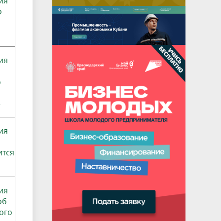
ия
о
я
ия
о
»
ия
ится
ия
об
ого