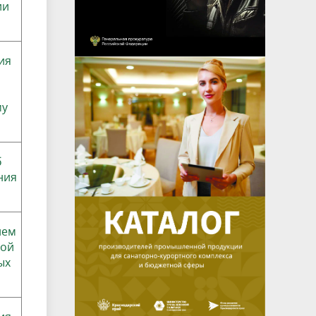
ии
ия
му
б
ния
ием
ной
ых