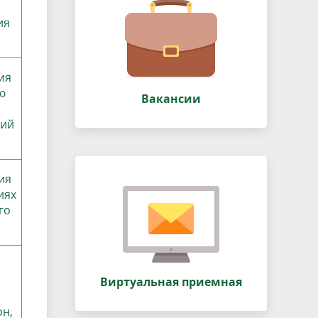
ия
ия
ю
Вакансии
кий
ия
иях
го
Виртуальная приемная
н,