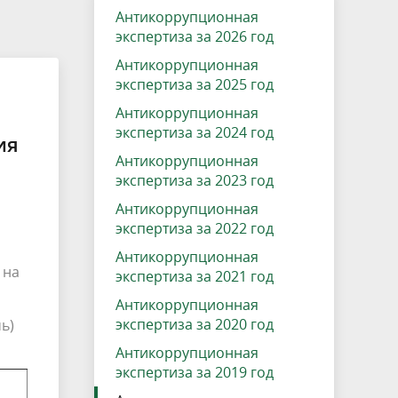
Антикоррупционная
МО
Совет молодых депутатов
правовые акты
фактах коррупции
о
ское
Полномочия отделов
Трудобеликовское сельское
экспертиза за 2026 год
ю
ского
администрации района
Памятки и буклеты
поселение
Антикоррупционная
экспертиза за 2025 год
аждан -
К сведению граждан, прибывающих с
Мониторинг коррупционных рисков
Антикоррупционная
ощь
территории ЛНР и ДНР
экспертиза за 2024 год
ия
Стандарт развития конкуренции
Антикоррупционная
экспертиза за 2023 год
Некоммерческие организации
Антикоррупционная
Комплексные кадастровые работы
экспертиза за 2022 год
Антикоррупционная
ние
Роспотребнадзор информирует
 на
экспертиза за 2021 год
Антикоррупционная
экспертиза за 2020 год
ь)
Антикоррупционная
экспертиза за 2019 год