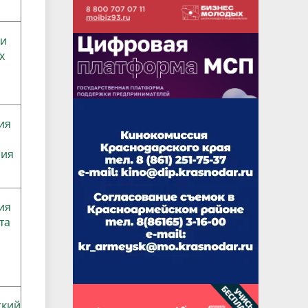
ии
х
ия
б
ния
ия
та
ский