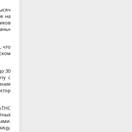
тысяч
ые на
ников
бань»
, что
иском
до 30
ту с
щение
ктор
 «ТНС
тных
ами.
ницу,