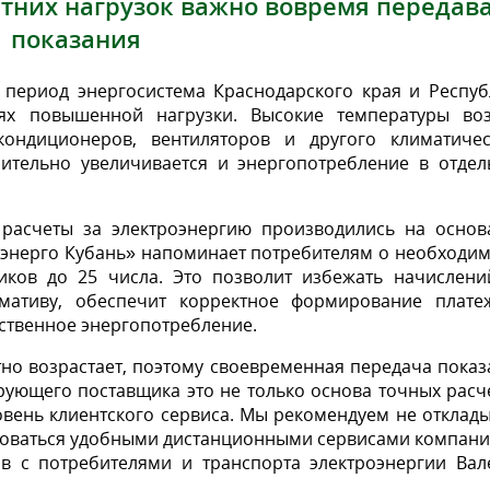
летних нагрузок важно вовремя передав
показания
период энергосистема Краснодарского края и Респуб
ях повышенной нагрузки. Высокие температуры воз
ондиционеров, вентиляторов и другого климатичес
чительно увеличивается и энергопотребление в отдел
 расчеты за электроэнергию производились на основ
 энерго Кубань» напоминает потребителям о необходи
иков до 25 числа. Это позволит избежать начислени
мативу, обеспечит корректное формирование плате
ственное энергопотребление.
но возрастает, поэтому своевременная передача пока
рующего поставщика это не только основа точных расч
вень клиентского сервиса. Мы рекомендуем не отклад
зоваться удобными дистанционными сервисами компани
ов с потребителями и транспорта электроэнергии Вал