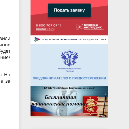
зили
чное
удет
ние/
а.
Но
та за