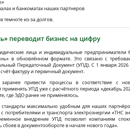
о»
налах и банкоматах наших партнеров
в темноте из-за долгов.
нь» переводит бизнес на цифру
идические лица и индивидуальные предприниматели б
ань» в обновлённом формате. Это связано с требова
льный Передаточный Документ (УПД). С 1 января 2026
 счёт-фактуру и первичный документ.
заранее привести процессы в соответствие с но
 применять УПД уже с расчётного периода «декабрь 202
е, где ЭДО ранее не применялось.
е стандарты максимально удобным для наших партнёро
 с потребителями и транспорта электроэнергии «ТНС э
ременное внедрение УПД позволит компаниям спок
ь сбоев в документообороте в начале нового года».