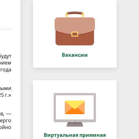
Вакансии
удут
нием
 года
выми
5 г.»
в, —
нерго
ойно
Виртуальная приемная