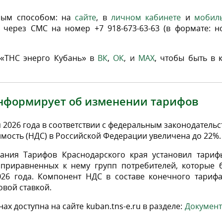
ым способом: на
сайте
, в
личном кабинете
и
мобил
, через СМС на номер +7 918-673-63-63 (в формате: 
 «ТНС энерго Кубань» в
ВК
,
ОК
, и
MAX
, чтобы быть в 
информирует об изменении тарифов
 2026 года в соответствии с федеральным законодатель
имость (НДС) в Российской Федерации увеличена до 22%.
вания Тарифов Краснодарского края
установил тариф
 приравненных к нему групп потребителей, которые б
026 года. Компонент НДС в составе конечного тарифа
овой ставкой.
х доступна на сайте kuban.tns-e.ru в разделе:
Документ