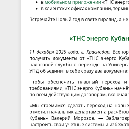
в
мобильном приложении
«ТНС энерг
в клиентских офисах компании, терми
Встречайте Новый год в свете гирлянд, а не 
«ТНС энерго Куба
11 декабря 2025 года, г. Краснодар.
Все юр
получать документы от «ТНС энерго Куб
налоговой службы о переходе на Универса
УПД объединит в себе сразу два документа:
Чтобы обеспечить плавный переход и 
требованиями, «ТНС энерго Кубань» начнёт
по всем действующим договорам, включая т
«Мы стремимся сделать переход на новы
отметил начальник департамента расчётов
Кубань» Валерий Морозов. — Заблагов
настроить свои учётные системы и избежат