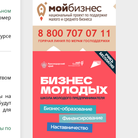
ьном
номер
курсе
ством
ы на
удут
 для
ы по