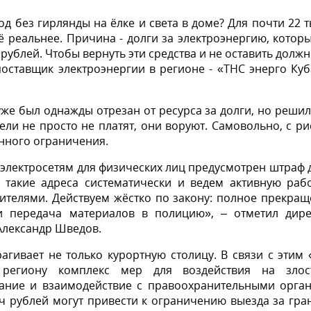
д без гирлянды на ёлке и света в доме? Для почти 22 
ё реальнее. Причина - долги за электроэнергию, котор
рублей. Чтобы вернуть эти средства и не оставить долж
оставщик электроэнергии в регионе - «ТНС энерго Ку
 уже был однажды отрезан от ресурса за долги, но решил
ели не просто не платят, они воруют. Самовольно, с р
онного ограничения.
электросетям для физических лиц предусмотрен штраф 
 такие адреса систематически и ведем активную рабо
ителями. Действуем жёстко по закону: полное прекра
и передача материалов в полицию», – отметил дире
Александр Шведов.
гивает не только курортную столицу. В связи с этим
региону комплекс мер для воздействия на злос
кание и взаимодействие с правоохранительными орган
 рублей могут привести к ограничению выезда за гра