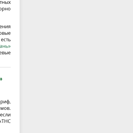
тных
орно
ения
овые
есть
ань»
евые
»
ариф,
змов.
если
 «ТНС