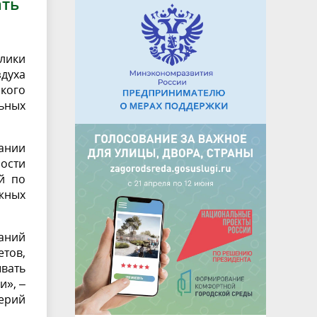
ать
лики
духа
кого
ьных
ании
мости
й по
жных
заний
етов,
ывать
и», –
ерий