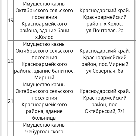
Имущество казны
Октябрьского сельского
Краснодарский край,
поселения
Красноармейский
19
Красноармейского
район, х.Колос,
района, здание бани
ул.Почтовая, 2а
х.Колос
Имущество казны
Октябрьского сельского
Краснодарский край,
поселения
Красноармейский
20
Красноармейского
район, пос.Мирный
района, здание бани пос.
ул.Северная, 8а
Мирный
Имущество казны
Октябрьского сельского
Краснодарский край,
поселения
Красноармейский
21
Красноармейского
район, пос.
района, здание
Октябрьский, 7/1
больницы
Имущество казны
Чебургольского