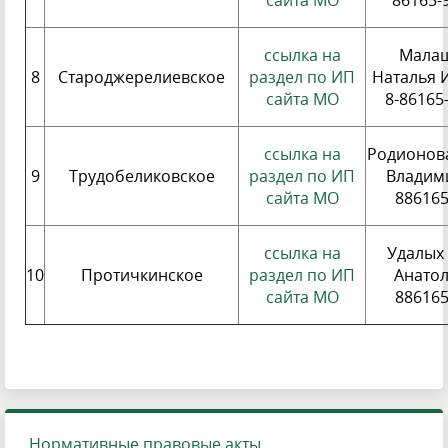
сайта МО
86165-
ссылка на
Мала
8
Староджерелиевское
раздел по ИП
Наталья 
сайта МО
8-86165
ссылка на
Родионов
9
Трудобеликовское
раздел по ИП
Владим
сайта МО
88616
ссылка на
Удалых
10
Протичкинское
раздел по ИП
Анато
сайта МО
88616
Нормативные правовые акты