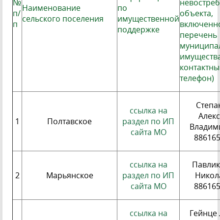
№
невостре
Наименование
по
п/
объекта,
сельского поселения
имущественной
п
включенно
поддержке
перечень
муниципа
имущества
контактны
телефон)
Степа
ссылка на
Алек
1
Полтавское
раздел по ИП
Владим
сайта МО
88616
ссылка на
Павлик
2
Марьянское
раздел по ИП
Никол
сайта МО
88616
ссылка на
Гейнце