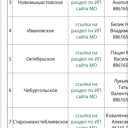
3
Новомышастовское
раздел по ИП
Анато
сайта МО
88616
ссылка на
Белик 
4
Ивановское
раздел по ИП
Владим
сайта МО
88616
ссылка на
Пацан 
5
Октябрьское
раздел по ИП
Васил
сайта МО
88616
Лукья
ссылка на
Тат
6
Чебургольское
раздел по ИП
Валент
сайта МО
88616
ссылка на
Коваленк
7
Старонижестеблиевское
раздел по ИП
Алексе