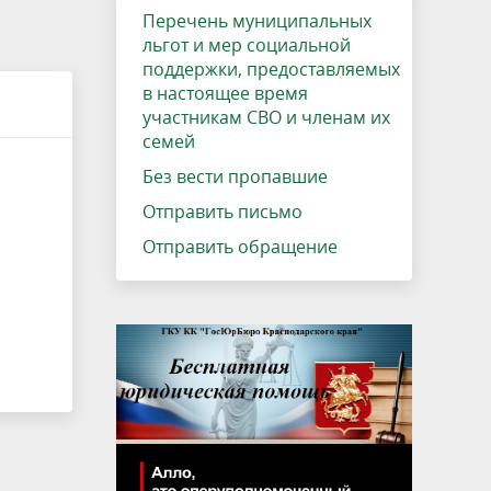
Перечень муниципальных
МО
Совет молодых депутатов
правовые акты
фактах коррупции
о
ское
Полномочия отделов
Трудобеликовское сельское
льгот и мер социальной
ю
поддержки, предоставляемых
ского
администрации района
Памятки и буклеты
поселение
в настоящее время
аждан -
К сведению граждан, прибывающих с
Мониторинг коррупционных рисков
участникам СВО и членам их
семей
ощь
территории ЛНР и ДНР
Без вести пропавшие
Стандарт развития конкуренции
Отправить письмо
Некоммерческие организации
Отправить обращение
Комплексные кадастровые работы
ние
Роспотребнадзор информирует